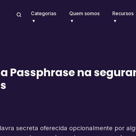
Categorias
Quem somos
Recursos
da Passphrase na segura
ns
avra secreta oferecida opcionalmente por algu