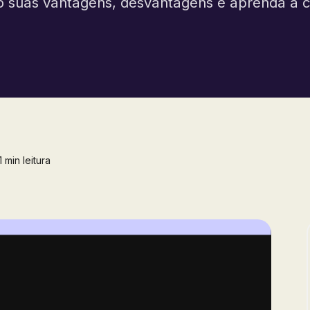
ão suas vantagens, desvantagens e aprenda a c
 min leitura