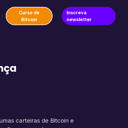
Curso de
Inscreva
Bitcoin
newsletter
nça
mas carteiras de Bitcoin e