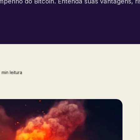
penho do Bitcoin. Entenda suas vantagens, ris
 min leitura