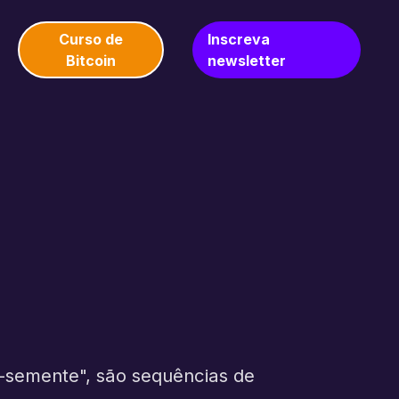
Curso de
Inscreva
Bitcoin
newsletter
-semente", são sequências de