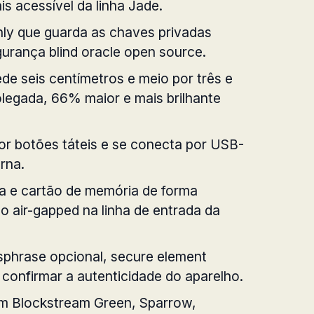
is acessível da linha Jade.
nly que guarda as chaves privadas
gurança blind oracle open source.
e seis centímetros e meio por três e
polegada, 66% maior e mais brilhante
or botões táteis e se conecta por USB-
rna.
a e cartão de memória de forma
do air-gapped na linha de entrada da
ssphrase opcional, secure element
 confirmar a autenticidade do aparelho.
om Blockstream Green, Sparrow,