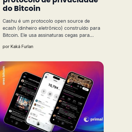
do Bitcoin
Cashu é um protocolo open source de
ecash (dinheiro eletrônico) construído para
Bitcoin. Ele usa assinaturas cegas para
garantir transações instantâneas, privadas e
por
Kaká Furlan
quase gratuitas. Entenda tudo sobre o
Cashu, quem criou, como usar e quais
carteiras já adotam.