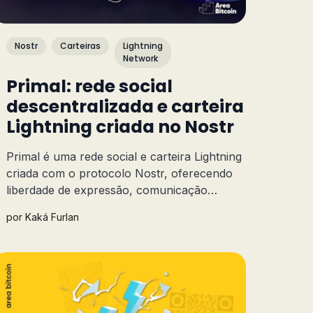
Nostr
Carteiras
Lightning
Network
Primal: rede social
descentralizada e carteira
Lightning criada no Nostr
Primal é uma rede social e carteira Lightning
criada com o protocolo Nostr, oferecendo
liberdade de expressão, comunicação
resistente à censura e transações de Bitcoin
por
Kaká Furlan
rápidas e seguras. Saiba mais sobre este
aplicativo!