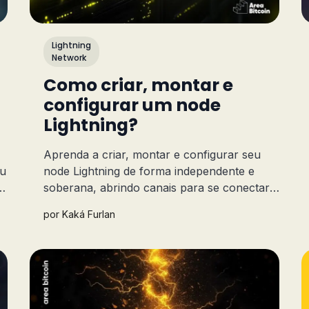
Lightning
Network
Como criar, montar e
configurar um node
Lightning?
Aprenda a criar, montar e configurar seu
eu
node Lightning de forma independente e
soberana, abrindo canais para se conectar a
outros nodes e garantir transações rápidas e
por
Kaká Furlan
seguras na rede Bitcoin.