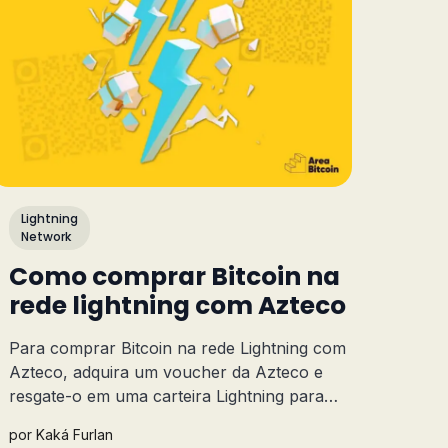
Lightning
Network
Como comprar Bitcoin na
rede lightning com Azteco
Para comprar Bitcoin na rede Lightning com
Azteco, adquira um voucher da Azteco e
resgate-o em uma carteira Lightning para
receber seus satoshis de forma rápida e
por
Kaká Furlan
com taxas baixas. Veja como fazer isso aqui!