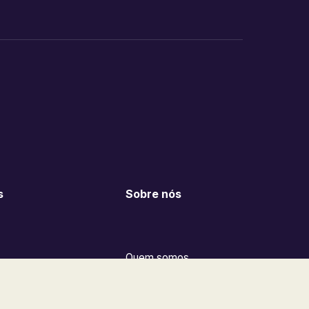
s
Sobre nós
Quem somos
a Bitcoin e
Na mídia