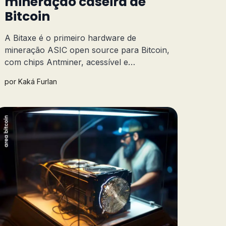
mineração caseira de
Bitcoin
A Bitaxe é o primeiro hardware de
mineração ASIC open source para Bitcoin,
com chips Antminer, acessível e
personalizável para todos os bitcoiners.
por
Kaká Furlan
Saiba tudo sobre essa pequena mineradora
ASIC!