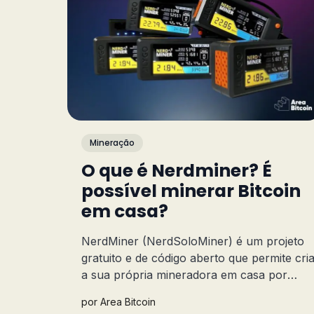
Mineração
O que é Nerdminer? É
possível minerar Bitcoin
em casa?
NerdMiner (NerdSoloMiner) é um projeto
gratuito e de código aberto que permite cri
a sua própria mineradora em casa por
menos de 40 dólares. Mas, será que vale a
por
Area Bitcoin
pena minerar Bitcoin com ele?