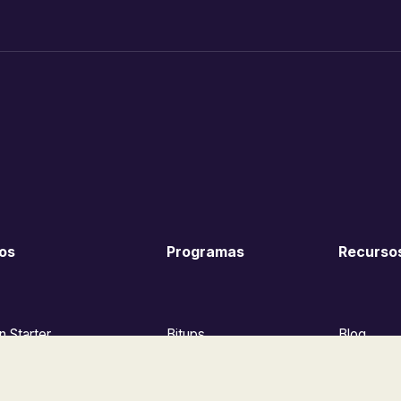
os
Programas
Recurso
n Starter
Bitups
Blog
ra Bitcoin
Bitcoin Coders
Calculador