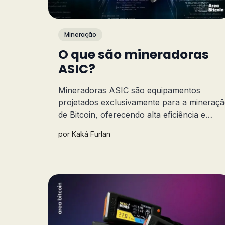
Mineração
O que são mineradoras
ASIC?
Mineradoras ASIC são equipamentos
projetados exclusivamente para a mineraç
de Bitcoin, oferecendo alta eficiência e
desempenho muito superiores aos
por
Kaká Furlan
computadores comuns. Bora entender mai
sobre elas?