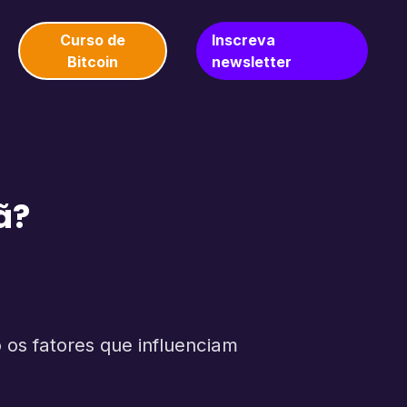
Curso de
Inscreva
Bitcoin
newsletter
ã?
os fatores que influenciam