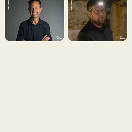
Quem é Jeff Booth e
Quem é Peter Todd?
qual sua relação com
HBO afirma que ele é
Bitcoin?
o criador do Bitcoin!