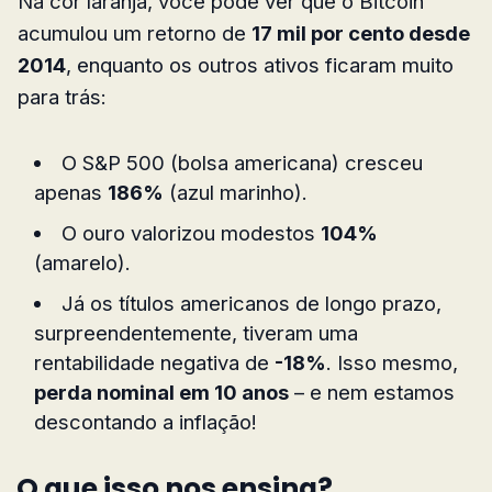
Na cor laranja, você pode ver que o Bitcoin
acumulou um retorno de
17 mil por cento desde
2014
, enquanto os outros ativos ficaram muito
para trás:
O S&P 500 (bolsa americana) cresceu
apenas
186%
(azul marinho).
O ouro valorizou modestos
104%
(amarelo).
Já os títulos americanos de longo prazo,
surpreendentemente, tiveram uma
rentabilidade negativa de
-18%
. Isso mesmo,
perda nominal em 10 anos
– e nem estamos
descontando a inflação!
O que isso nos ensina?