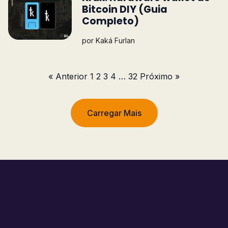
Bitcoin DIY (Guia
Completo)
por
Kaká Furlan
« Anterior
1
2
3
4
…
32
Próximo »
Carregar Mais