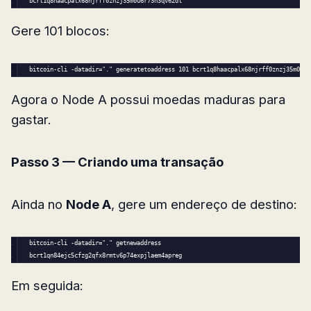
bcrt1q8haacpalx68njrff0znzj35m0u6r73n3qv62dl
Gere 101 blocos:
bitcoin-cli -datadir=
"."
 generatetoaddress 
101
 bcrt1q8haacpalx68njrff0znzj35m0u6r
Agora o Node A possui moedas maduras para
gastar.
Passo 3 — Criando uma transação
Ainda no
Node A
, gere um endereço de destino:
bitcoin-cli -datadir=
"."
 getnewaddress
bcrt1qn84ejc5cfzg2qfx8rmtv6p74expjlaem4apreg
Em seguida: