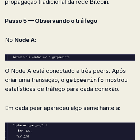
propagação tradicional da rede Bitcoin.
Passo 5 — Observando o tráfego
No
Node A
:
bitcoin-cli -datadir=
"."
 getpeerinfo
O Node A está conectado a três peers. Após
criar uma transação, o
mostrou
getpeerinfo
estatísticas de tráfego para cada conexão.
Em cada peer apareceu algo semelhante a:
"bytessent_per_msg
": {
  "
inv
":122,
  "
tx
":246