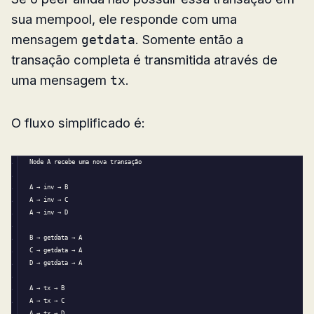
sua mempool, ele responde com uma
mensagem
. Somente então a
getdata
transação completa é transmitida através de
uma mensagem
.
tx
O fluxo simplificado é:
Node A recebe uma nova transação
A → inv → B
A → inv → C
A → inv → D
B → getdata → A
C → getdata → A
D → getdata → A
A → tx → B
A → tx → C
A → tx → D