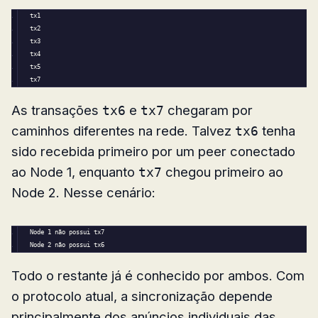
tx1
tx2
tx3
tx4
tx5
tx7
As transações
e
chegaram por
tx6
tx7
caminhos diferentes na rede. Talvez
tenha
tx6
sido recebida primeiro por um peer conectado
ao Node 1, enquanto
chegou primeiro ao
tx7
Node 2. Nesse cenário:
Node 
1
 não possui tx7
Node 
2
 não possui tx6
Todo o restante já é conhecido por ambos. Com
o protocolo atual, a sincronização depende
principalmente dos anúncios individuais das