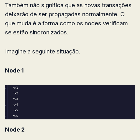
Também não significa que as novas transações
deixarão de ser propagadas normalmente. O
que muda é a forma como os nodes verificam
se estão sincronizados.
Imagine a seguinte situação.
Node 1
tx1
tx2
tx3
tx4
tx5
tx6
Node 2