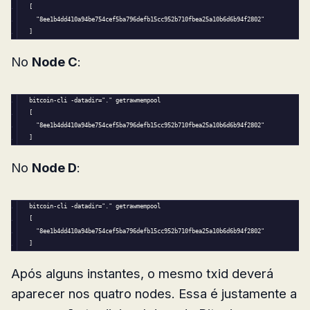
[
"8ee1b4dd410a94be754cef5ba796defb15cc952b710fbea25a10b6d6b94f2802"
]
No
Node C
:
bitcoin-cli -datadir=
"."
 getrawmempool
[
"8ee1b4dd410a94be754cef5ba796defb15cc952b710fbea25a10b6d6b94f2802"
]
No
Node D
:
bitcoin-cli -datadir=
"."
 getrawmempool
[
"8ee1b4dd410a94be754cef5ba796defb15cc952b710fbea25a10b6d6b94f2802"
]
Após alguns instantes, o mesmo txid deverá
aparecer nos quatro nodes. Essa é justamente a