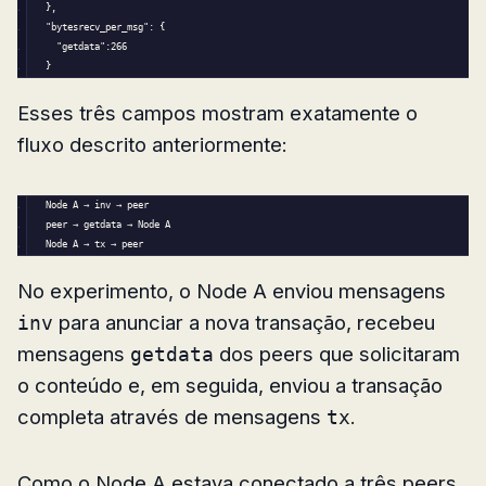
},
"
bytesrecv_per_msg
": {
  "
getdata":
266
}
Esses três campos mostram exatamente o
fluxo descrito anteriormente:
Node A → inv → peer
peer → getdata → Node A
Node A → tx → peer
No experimento, o Node A enviou mensagens
para anunciar a nova transação, recebeu
inv
mensagens
dos peers que solicitaram
getdata
o conteúdo e, em seguida, enviou a transação
completa através de mensagens
.
tx
Como o Node A estava conectado a três peers,