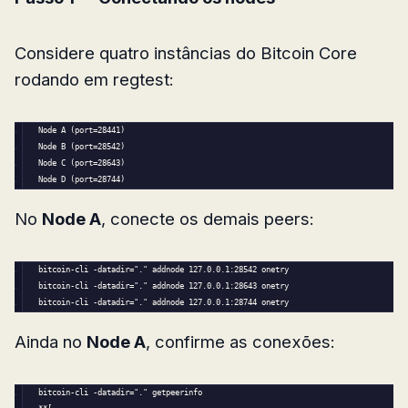
Considere quatro instâncias do Bitcoin Core
rodando em regtest:
Node 
A
(
port=
28441
)
Node 
B
(
port=
28542
)
Node 
C
(
port=
28643
)
Node 
D
(
port=
28744
)
No
Node A
, conecte os demais peers:
bitcoin-cli -datadir=
"."
 addnode 
127.0
.
0.1
:
28542
 onetry
bitcoin-cli -datadir=
"."
 addnode 
127.0
.
0.1
:
28643
 onetry
bitcoin-cli -datadir=
"."
 addnode 
127.0
.
0.1
:
28744
 onetry
Ainda no
Node A
, confirme as conexões:
bitcoin-cli -datadir=
"."
 getpeerinfo