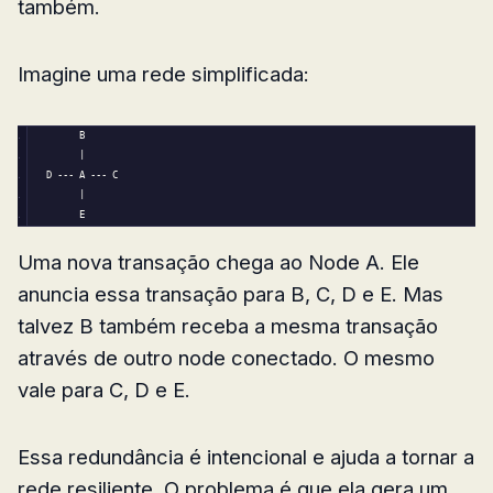
também.
Imagine uma rede simplificada:
      B
|
D --- A --- C
|
      E
Uma nova transação chega ao Node A. Ele
anuncia essa transação para B, C, D e E. Mas
talvez B também receba a mesma transação
através de outro node conectado. O mesmo
vale para C, D e E.
Essa redundância é intencional e ajuda a tornar a
rede resiliente. O problema é que ela gera um