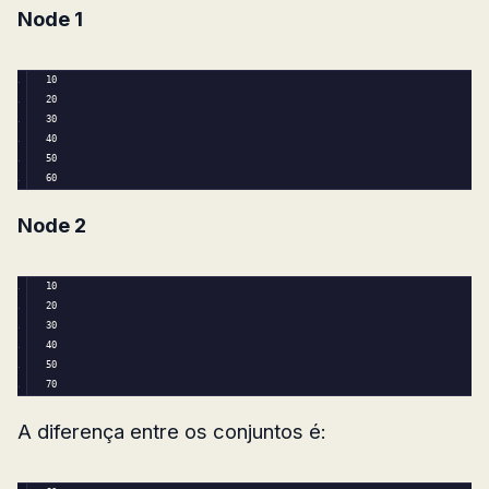
Node 1
10
20
30
40
50
60
Node 2
10
20
30
40
50
70
A diferença entre os conjuntos é: