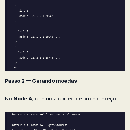
**
[
{
"id"
: 
0
,
"addr"
: 
"127.0.0.1:28542"
,...  
}
,
{
"id"
: 
1
,
"addr"
: 
"127.0.0.1:28643"
,...
}
,
{
"id"
: 
2
,
"addr"
: 
"127.0.0.1:28744"
,...
}
]
**
Passo 2 — Gerando moedas
No
Node A
, crie uma carteira e um endereço:
bitcoin-cli -datadir=
"."
 createwallet CarteiraA
bitcoin-cli -datadir=
"."
 getnewaddress