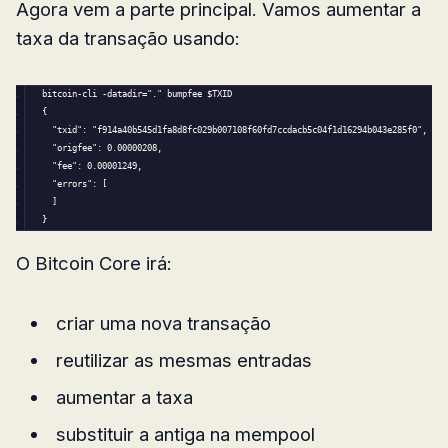
Agora vem a parte principal. Vamos aumentar a
taxa da transação usando:
bitcoin-cli -datadir=
"."
 bumpfee 
$TXID
{
"txid"
: 
"f914a40b545d1fa8d8fc029b007108f60fd7ccdacb5c04f1d16294b043e285f0"
,
"origfee"
: 0.
00000208
,
"fee"
: 0.
00001249
,
"errors"
: [
  ]
}
O Bitcoin Core irá:
criar uma nova transação
reutilizar as mesmas entradas
aumentar a taxa
substituir a antiga na mempool