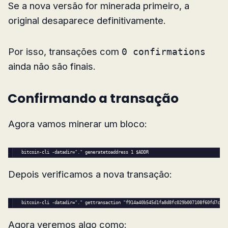
Se a nova versão for minerada primeiro, a
original desaparece definitivamente.
Por isso, transações com
0 confirmations
ainda não são finais.
Confirmando a transação
Agora vamos minerar um bloco:
bitcoin-cli -datadir=
"."
 generatetoaddress 
1
$ADDR
Depois verificamos a nova transação:
bitcoin-cli -datadir=
"."
 gettransaction 
"f914a40b545d1fa8d8fc029b007108f60fd7ccda
Agora veremos algo como: