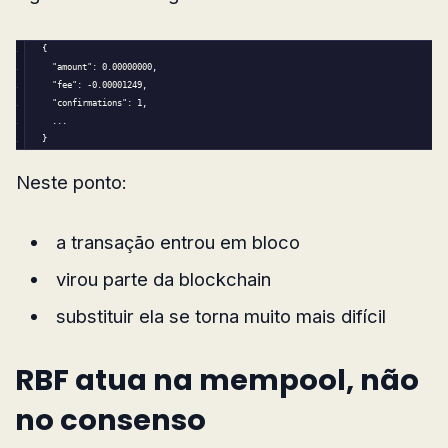
{
"amount"
: 0.
00000000
,
"fee"
: -0.
00001249
,
"confirmations"
: 
1
,
  ...
}
Neste ponto:
a transação entrou em bloco
virou parte da blockchain
substituir ela se torna muito mais difícil
RBF atua na mempool, não
no consenso