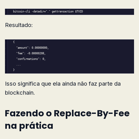
bitcoin-cli -datadir=
"."
 gettransaction 
$TXID
Resultado:
{
"amount"
: 0.
00000000
,
"fee"
: -0.
00000208
,
"confirmations"
: 
0
,
  ...
}
Isso significa que ela ainda não faz parte da
blockchain.
Fazendo o Replace-By-Fee
na prática