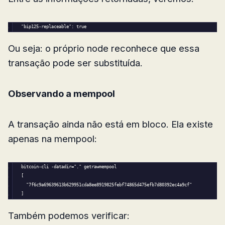
"bip125-replaceable": true
Ou seja: o próprio node reconhece que essa
transação pode ser substituída.
Observando a mempool
A transação ainda não está em bloco. Ela existe
apenas na mempool:
bitcoin-cli -datadir=
"."
 getrawmempool
[
"7f6c9a69639613b629951cda8ee8919825febf74865d475efb7d80392ec4a9cf"
]
Também podemos verificar: