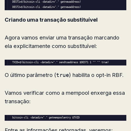
DEST1
=
$
(bitcoin-cli -datadir=
"."
 getnewaddress)
DEST2
=
$
(bitcoin-cli -datadir=
"."
 getnewaddress)
Criando uma transação substituível
Agora vamos enviar uma transação marcando
ela explicitamente como substituível:
TXID
=
$
(bitcoin-cli -datadir=
"."
 sendtoaddress 
$DEST1
1
""
""
 true)
O último parâmetro (
) habilita o opt-in RBF.
true
Vamos verificar como a mempool enxerga essa
transação:
bitcoin-cli -datadir=
"."
 getmempoolentry 
$TXID
Entre as informações retornadas, veremos: