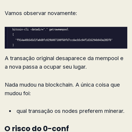
Vamos observar novamente:
bitcoin-cli -datadir=
"."
 getrawmempool
[
"f914a40b545d1fa8d8fc029b007108f60fd7ccdacb5c04f1d16294b043e285f0"
]
A transação original desaparece da mempool e
a nova passa a ocupar seu lugar.
Nada mudou na blockchain. A única coisa que
mudou foi:
qual transação os nodes preferem minerar.
O risco do 0-conf