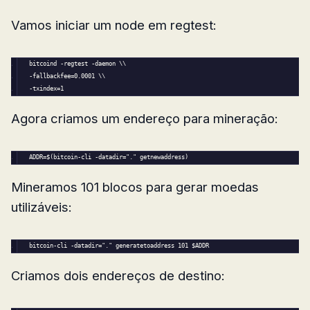
Vamos iniciar um node em regtest:
bitcoind -regtest -daemon \\
-fallbackfee=0.
0001
 \\
-txindex=
1
Agora criamos um endereço para mineração:
ADDR
=
$
(bitcoin-cli -datadir=
"."
 getnewaddress)
Mineramos 101 blocos para gerar moedas
utilizáveis:
bitcoin-cli -datadir=
"."
 generatetoaddress 
101
$ADDR
Criamos dois endereços de destino: