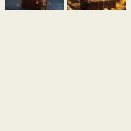
Quem possui mais
Tesourarias de
Bitcoin em 2026?
Bitcoin: como
Ranking dos maiores
empresas viraram
holders de BTC do
cofres de BTC
mundo