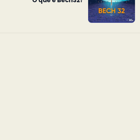
O que é Bech32?