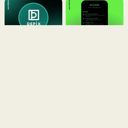
Depix: a stablecoin
Bitchat: O que é,
de Reais que roda na
como funciona e
Liquid Network
como usar o App de
mensagens offline