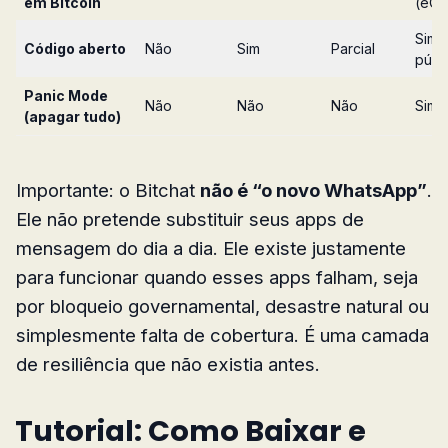
em Bitcoin
(eCa
Sim 
Código aberto
Não
Sim
Parcial
públ
Panic Mode
Não
Não
Não
Sim (
(apagar tudo)
Importante: o Bitchat
não é “o novo WhatsApp”
.
Ele não pretende substituir seus apps de
mensagem do dia a dia. Ele existe justamente
para funcionar quando esses apps falham, seja
por bloqueio governamental, desastre natural ou
simplesmente falta de cobertura. É uma camada
de resiliência que não existia antes.
Tutorial: Como Baixar e