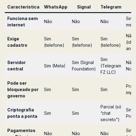
Característica
WhatsApp
Signal
Telegram
B
Funciona sem
Sim 
Não
Não
Não
internet
mesh
Não
Exige
Sim
Sim
Sim
(ide
cadastro
(telefone)
(telefone)
(telefone)
anôn
Sim
Servidor
Sim (Signal
Não 
Sim (Meta)
(Telegram
central
Foundation)
Nost
FZ LLC)
Pode ser
Prat
bloqueado por
Sim
Sim
Sim
impo
governo
Parcial (só
Criptografia
Sim 
Sim
Sim
“chat
ponta a ponta
Prot
secreto”)
Pagamentos
Sim
Não
Não
Não