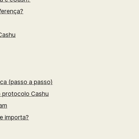
iferença?
 Cashu
ca (passo a passo)
o protocolo Cashu
nam
ue importa?