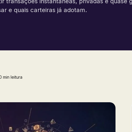
ir transações instantâneas, privadas e quase g
r e quais carteiras já adotam.
 min leitura