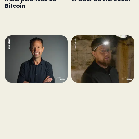
Bitcoin
Quem é Jeff Booth e
Quem é Peter Todd?
qual sua relação com
HBO afirma que ele é
Bitcoin?
o criador do Bitcoin!