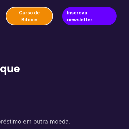
Curso de
Inscreva
Bitcoin
newsletter
r que
mpréstimo em outra moeda.