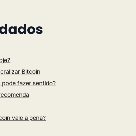
rdados
?
oje?
eralizar Bitcoin
n pode fazer sentido?
o recomenda
tcoin vale a pena?