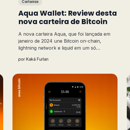
Carteiras
Aqua Wallet: Review desta
nova carteira de Bitcoin
A nova carteira Aqua, que foi lançada em
janeiro de 2024 une Bitcoin on-chain,
lightning network e liquid em um só
aplicativo, prometendo ser uma carteira
por
Kaká Furlan
.
completa para usuários BTC. Bora conhecer
tudo sobre ela?!