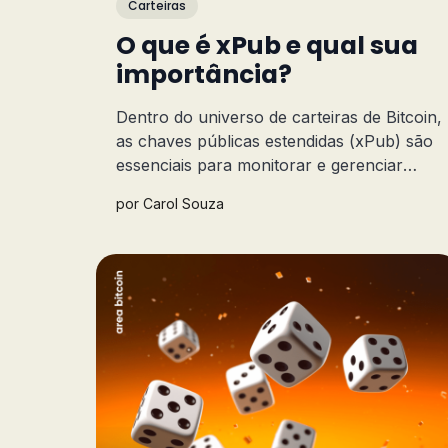
Carteiras
O que é xPub e qual sua
importância?
Dentro do universo de carteiras de Bitcoin,
as chaves públicas estendidas (xPub) são
essenciais para monitorar e gerenciar
carteiras. Neste artigo, vamos entender
por
Carol Souza
melhor o que é a xPub e como ela funciona