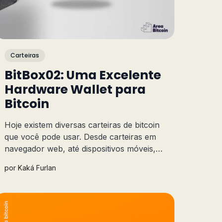
Carteiras
BitBox02: Uma Excelente
Hardware Wallet para
Bitcoin
Hoje existem diversas carteiras de bitcoin
que você pode usar. Desde carteiras em
navegador web, até dispositivos móveis,
cada uma atende a uma demanda específica.
por
Kaká Furlan
Neste artigo vamos entender um pouco da
BitBox, uma carteira física.