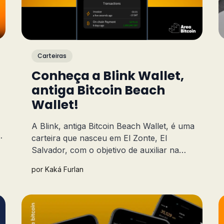
Carteiras
Conheça a Blink Wallet,
antiga Bitcoin Beach
Wallet!
A Blink, antiga Bitcoin Beach Wallet, é uma
o
carteira que nasceu em El Zonte, El
Salvador, com o objetivo de auxiliar na
economia local por meio do bitcoin e agora
por
Kaká Furlan
está sendo utilizada por bitcoiners em todo o
mundo.