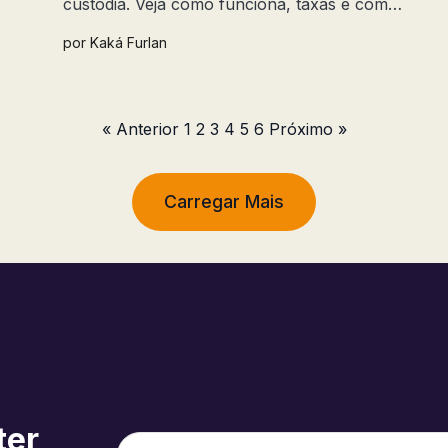
custódia. Veja como funciona, taxas e como
configurar.
por
Kaká Furlan
« Anterior
1
2
3
4
5
6
Próximo »
Carregar Mais
ter