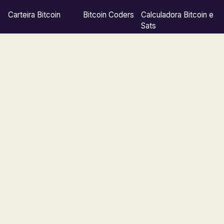
Carteira Bitcoin
Bitcoin Coders
Calculadora Bitcoin e
Sats
Como aceitar Bitcoin
Bitcoin Creative
Comprar Jade Wallet
Bitcoin4All
Area Bitcoin EN
Bitcoin Intocável
Ver todos →
Sobre nós